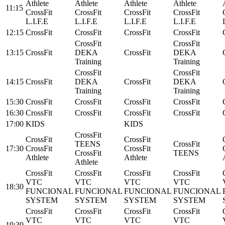
Athlete
Athlete
Athlete
Athlete
11:15
CrossFit
CrossFit
CrossFit
CrossFit
L.I.F.E
L.I.F.E
L.I.F.E
L.I.F.E
12:15
CrossFit
CrossFit
CrossFit
CrossFit
CrossFit
CrossFit
13:15
CrossFit
DEKA
CrossFit
DEKA
Training
Training
CrossFit
CrossFit
14:15
CrossFit
DEKA
CrossFit
DEKA
Training
Training
15:30
CrossFit
CrossFit
CrossFit
CrossFit
16:30
CrossFit
CrossFit
CrossFit
CrossFit
17:00
KIDS
KIDS
CrossFit
CrossFit
CrossFit
TEENS
CrossFit
17:30
CrossFit
CrossFit
CrossFit
TEENS
Athlete
Athlete
Athlete
CrossFit
CrossFit
CrossFit
CrossFit
VTC
VTC
VTC
VTC
18:30
FUNCIONAL
FUNCIONAL
FUNCIONAL
FUNCIONAL
SYSTEM
SYSTEM
SYSTEM
SYSTEM
CrossFit
CrossFit
CrossFit
CrossFit
VTC
VTC
VTC
VTC
19:30