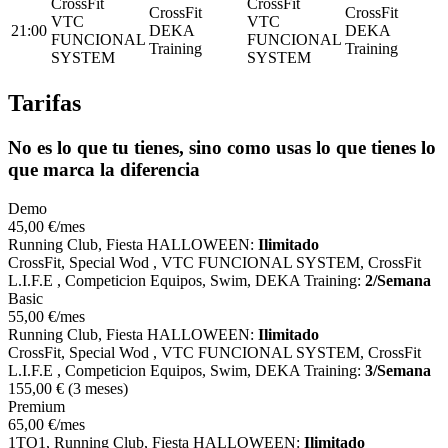
CrossFit
CrossFit
CrossFit
CrossFit
VTC
VTC
21:00
DEKA
DEKA
FUNCIONAL
FUNCIONAL
Training
Training
SYSTEM
SYSTEM
Tarifas
No es lo que tu tienes, sino como usas lo que tienes lo
que marca la diferencia
Demo
45
,00
€
/mes
Running Club, Fiesta HALLOWEEN:
Ilimitado
CrossFit, Special Wod , VTC FUNCIONAL SYSTEM, CrossFit
L.I.F.E , Competicion Equipos, Swim, DEKA Training:
2/Semana
Basic
55
,00
€
/mes
Running Club, Fiesta HALLOWEEN:
Ilimitado
CrossFit, Special Wod , VTC FUNCIONAL SYSTEM, CrossFit
L.I.F.E , Competicion Equipos, Swim, DEKA Training:
3/Semana
155
,00
€
(3 meses)
Premium
65
,00
€
/mes
1TO1, Running Club, Fiesta HALLOWEEN:
Ilimitado