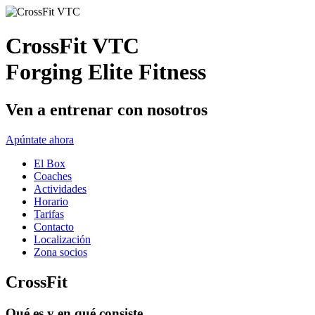
CrossFit VTC
Forging Elite Fitness
Ven a entrenar con nosotros
Apúntate ahora
El Box
Coaches
Actividades
Horario
Tarifas
Contacto
Localización
Zona socios
CrossFit
Qué es y en qué consiste