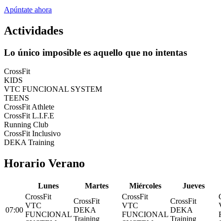
Apúntate ahora
Actividades
Lo único imposible es aquello que no intentas
CrossFit
KIDS
VTC FUNCIONAL SYSTEM
TEENS
CrossFit Athlete
CrossFit L.I.F.E
Running Club
CrossFit Inclusivo
DEKA Training
Horario Verano
L
unes
M
artes
M
iércoles
J
ueves
CrossFit
CrossFit
CrossFit
CrossFit
VTC
VTC
07:00
DEKA
DEKA
FUNCIONAL
FUNCIONAL
Training
Training